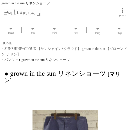
grown in the sun リネンショーツ
カート
Brand
Item
市松
Press
Blog
Shop
HOME
>
SUNSHINE+CLOUD 【サンシャイン+クラウド】 grown in the sun 【グローン イ
ン ザ サン】
>
パンツ
>
● grown in the sun リネンショーツ
● grown in the sun リネンショーツ
[
マリ
ン
]