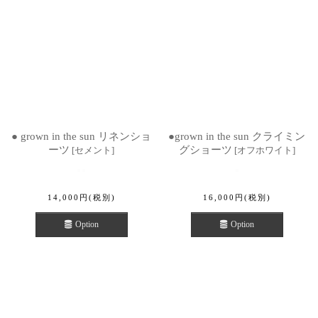
● grown in the sun リネンショ
●grown in the sun クライミン
ーツ
グショーツ
[
セメント
]
[
オフホワイト
]
14,000
円
(税別)
16,000
円
(税別)
Option
Option