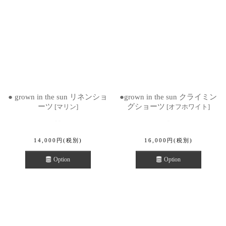
● grown in the sun リネンショ
●grown in the sun クライミン
ーツ
グショーツ
[
マリン
]
[
オフホワイト
]
14,000
円
(税別)
16,000
円
(税別)
Option
Option