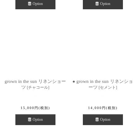
Option
Option
grown in the sun リネンショー
● grown in the sun リネンショ
ツ
ーツ
[
チャコール
]
[
セメント
]
15,000
円
(税別)
14,000
円
(税別)
Option
Option