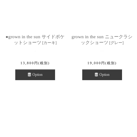
●grown in the sun サイドポケ
grown in the sun ニュークラシ
ットショーツ
ックショーツ
[
カーキ
]
[
グレー
]
13,800
円
(税別)
19,000
円
(税別)
Option
Option