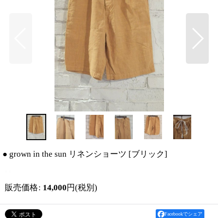
● grown in the sun リネンショーツ
[
ブリック
]
販売価格
:
14,000
円
(税別)
Facebookでシェア