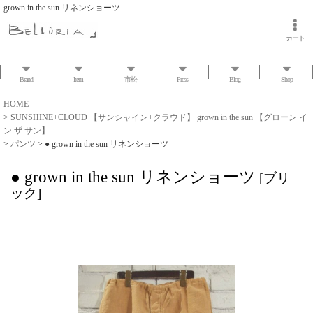
grown in the sun リネンショーツ
カート
Brand
Item
市松
Press
Blog
Shop
HOME
>
SUNSHINE+CLOUD 【サンシャイン+クラウド】 grown in the sun 【グローン イ
ン ザ サン】
>
パンツ
>
● grown in the sun リネンショーツ
● grown in the sun リネンショーツ
[
ブリ
ック
]