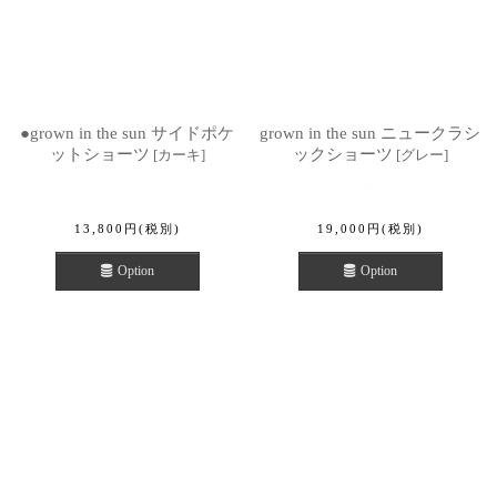
●grown in the sun サイドポケ
grown in the sun ニュークラシ
ットショーツ
ックショーツ
[
カーキ
]
[
グレー
]
13,800
円
(税別)
19,000
円
(税別)
Option
Option