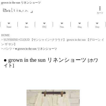
grown in the sun リネンショーツ
カート
Brand
Item
市松
Press
Blog
Shop
HOME
>
SUNSHINE+CLOUD 【サンシャイン+クラウド】 grown in the sun 【グローン イ
ン ザ サン】
>
パンツ
>
● grown in the sun リネンショーツ
● grown in the sun リネンショーツ
[
ホワ
イト
]