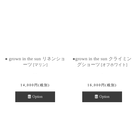
● grown in the sun リネンショ
●grown in the sun クライミン
ーツ
グショーツ
[
マリン
]
[
オフホワイト
]
14,000
円
(税別)
16,000
円
(税別)
Option
Option