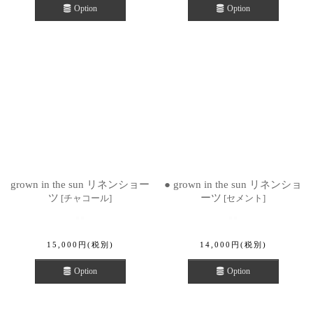
Option
Option
grown in the sun リネンショー
● grown in the sun リネンショ
ツ
ーツ
[
チャコール
]
[
セメント
]
15,000
円
(税別)
14,000
円
(税別)
Option
Option