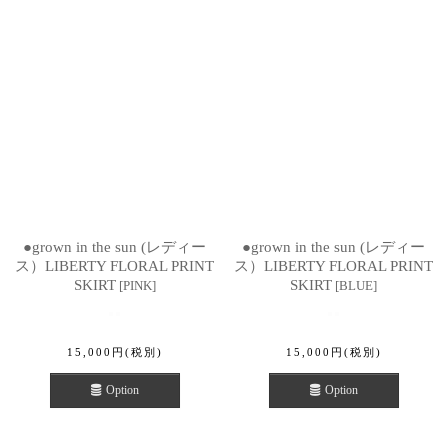
●grown in the sun (レディー
●grown in the sun (レディー
ス）LIBERTY FLORAL PRINT
ス）LIBERTY FLORAL PRINT
SKIRT
SKIRT
[
PINK
]
[
BLUE
]
15,000
円
(税別)
15,000
円
(税別)
Option
Option