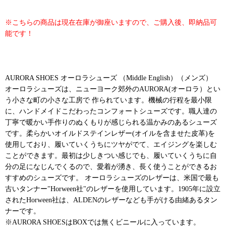
※こちらの商品は現在在庫が御座いますので、ご購入後、即納品可
能です！
AURORA SHOES オーロラシューズ （Middle English）（メンズ）
オーロラシューズは、ニューヨーク郊外のAURORA(オーロラ）とい
う小さな町の小さな工房で 作られています。機械の行程を最小限
に、ハンドメイドこだわったコンフォートシューズです。職人達の
丁寧で暖かい手作りのぬくもりが感じられる温かみのあるシューズ
です。柔らかいオイルドステインレザー(オイルを含ませた皮革)を
使用しており、履いていくうちにツヤがでて、エイジングを楽しむ
ことができます。最初は少しきつい感じでも、履いていくうちに自
分の足になじんでくるので、愛着が湧き、長く使うことができるお
すすめのシューズです。 オーロラシューズのレザーは、米国で最も
古いタンナー"Horween社"のレザーを使用しています。1905年に設立
されたHorween社は、ALDENのレザーなども手がける由緒あるタン
ナーです。
※AURORA SHOESはBOXでは無くビニールに入っています。