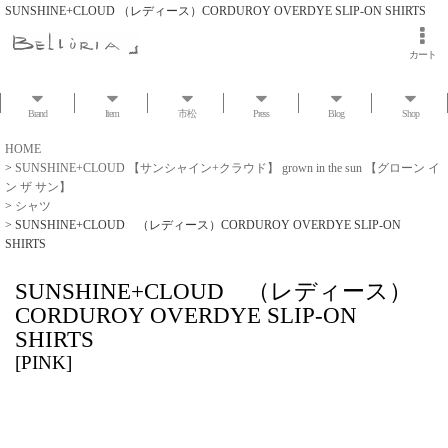
SUNSHINE+CLOUD （レディース）CORDUROY OVERDYE SLIP-ON SHIRTS
カート
Brand
Item
市松
Press
Blog
Shop
HOME
>
SUNSHINE+CLOUD 【サンシャイン+クラウド】 grown in the sun 【グローン イ
ン ザ サン】
>
シャツ
>
SUNSHINE+CLOUD （レディース）CORDUROY OVERDYE SLIP-ON
SHIRTS
SUNSHINE+CLOUD （レディース）
CORDUROY OVERDYE SLIP-ON
SHIRTS
[
PINK
]