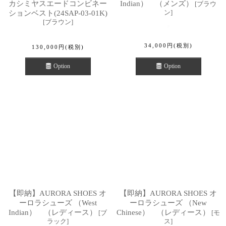
カシミヤスエードコンビネー
Indian） （メンズ）
[
ブラウ
ン
]
ションベスト(24SAP-03-01K)
[
ブラウン
]
34,000
円
(税別)
130,000
円
(税別)
Option
Option
【即納】AURORA SHOES オ
【即納】AURORA SHOES オ
ーロラシューズ （West
ーロラシューズ （New
Indian） （レディース）
Chinese） （レディース）
[
ブ
[
モ
ラック
]
ス
]