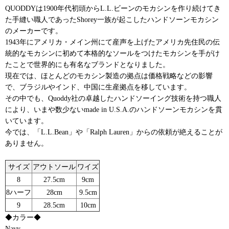
QUODDYは1900年代初頭からL.L.ビーンのモカシンを作り続けてき
た手縫い職人であったShorey一族が起こしたハンドソーンモカシン
のメーカーです。
1943年にアメリカ・メイン州にて産声を上げたアメリカ先住民の伝
統的なモカシンに初めて本格的なソールをつけたモカシンを手がけ
たことで世界的にも有名なブランドとなりました。
現在では、ほとんどのモカシン製造の拠点は価格戦略などの影響
で、ブラジルやインド、中国に生産拠点を移しています。
その中でも、Quoddy社の卓越したハンドソーイング技術を持つ職人
により、いまや数少ないmade in U.S.A.のハンドソーンモカシンを貫
いています。
今では、「L.L.Bean」や「Ralph Lauren」からの依頼が絶えることが
ありません。
サイズ
アウトソール
ワイズ
8
27.5cm
9cm
8ハーフ
28cm
9.5cm
9
28.5cm
10cm
◆カラー◆
Navy