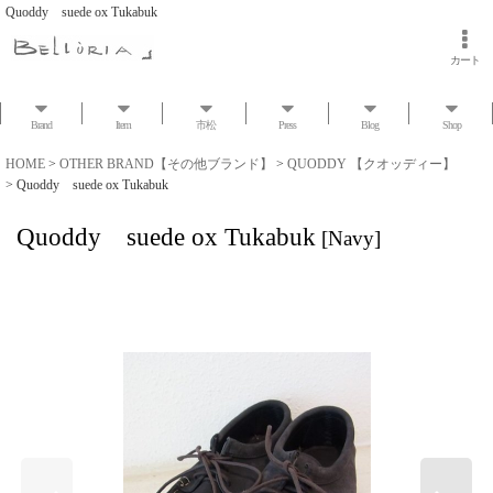
Quoddy suede ox Tukabuk
カート
Brand
Item
市松
Press
Blog
Shop
HOME
>
OTHER BRAND【その他ブランド】
>
QUODDY 【クオッディー】
>
Quoddy suede ox Tukabuk
Quoddy suede ox Tukabuk
[
Navy
]