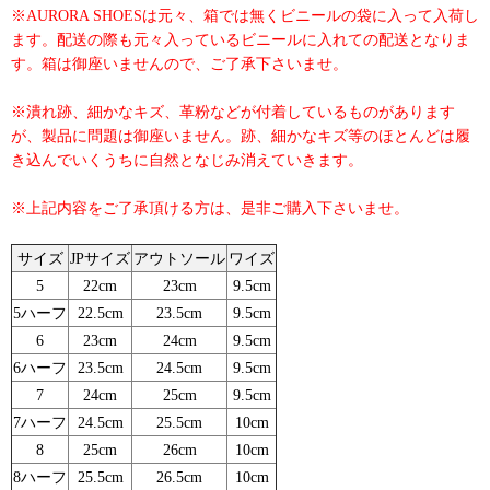
※AURORA SHOESは元々、箱では無くビニールの袋に入って入荷し
ます。配送の際も元々入っているビニールに入れての配送となりま
す。箱は御座いませんので、ご了承下さいませ。
※潰れ跡、細かなキズ、革粉などが付着しているものがあります
が、製品に問題は御座いません。跡、細かなキズ等のほとんどは履
き込んでいくうちに自然となじみ消えていきます。
※上記内容をご了承頂ける方は、是非ご購入下さいませ。
サイズ
JPサイズ
アウトソール
ワイズ
5
22cm
23cm
9.5cm
5ハーフ
22.5cm
23.5cm
9.5cm
6
23cm
24cm
9.5cm
6ハーフ
23.5cm
24.5cm
9.5cm
7
24cm
25cm
9.5cm
7ハーフ
24.5cm
25.5cm
10cm
8
25cm
26cm
10cm
8ハーフ
25.5cm
26.5cm
10cm