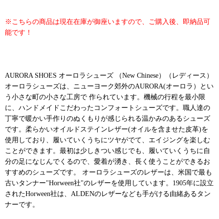
※こちらの商品は現在在庫が御座いますので、ご購入後、即納品可
能です！
AURORA SHOES オーロラシューズ （New Chinese）（レディース）
オーロラシューズは、ニューヨーク郊外のAURORA(オーロラ）とい
う小さな町の小さな工房で 作られています。機械の行程を最小限
に、ハンドメイドこだわったコンフォートシューズです。職人達の
丁寧で暖かい手作りのぬくもりが感じられる温かみのあるシューズ
です。柔らかいオイルドステインレザー(オイルを含ませた皮革)を
使用しており、履いていくうちにツヤがでて、エイジングを楽しむ
ことができます。最初は少しきつい感じでも、履いていくうちに自
分の足になじんでくるので、愛着が湧き、長く使うことができるお
すすめのシューズです。 オーロラシューズのレザーは、米国で最も
古いタンナー"Horween社"のレザーを使用しています。1905年に設立
されたHorween社は、ALDENのレザーなども手がける由緒あるタン
ナーです。