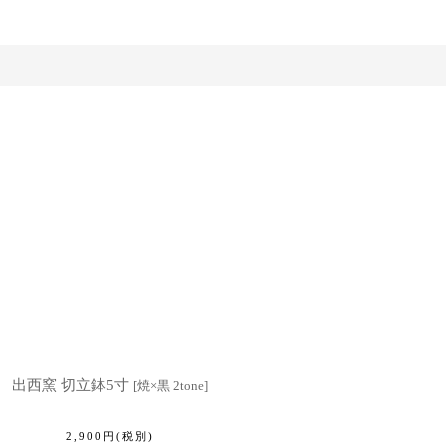
出西窯 切立鉢5寸
[
焼×黒 2tone
]
2,900
円
(税別)