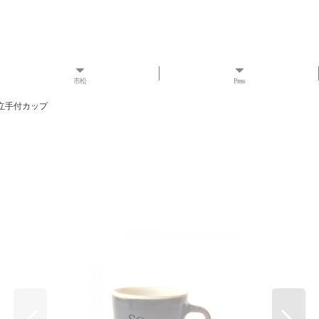
市松
Press
立手付カップ