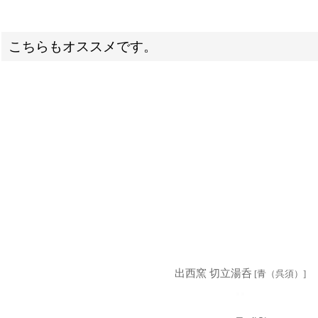
こちらもオススメです。
出西窯 切立湯呑
[
青（呉須）
]