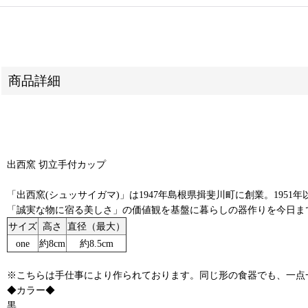
商品詳細
出西窯 切立手付カップ
「出西窯(シュッサイガマ)」は1947年島根県揖斐川町に創業。19
「誠実な物に宿る美しさ」の価値観を基盤に暮らしの器作りを今日ま
サイズ
高さ
直径（最大）
one
約8cm
約8.5cm
※こちらは手仕事により作られております。同じ形の食器でも、一点
◆カラー◆
黒