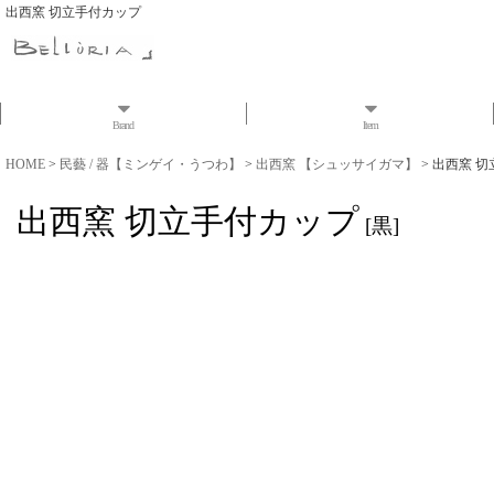
出西窯 切立手付カップ
Brand
Item
HOME
>
民藝 / 器【ミンゲイ・うつわ】
>
出西窯 【シュッサイガマ】
>
出西窯 切
出西窯 切立手付カップ
[
黒
]