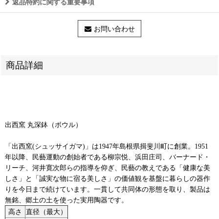
返品特約に関する重要事項
お問い合わせ
商品詳細
出西窯 丸深鉢（ボウル）
「出西窯(シュッサイガマ)」は1947年島根県揖斐川町に創業。1951
年以降、民藝運動の創始者である柳宗悦、浜田庄司、バーナード・
リーチ、河井寛次郎らの指導を仰ぎ、民藝の教えである「健康な美
しさ」と「誠実な物に宿る美しさ」の価値観を基盤に暮らしの器作
りを今日まで続けています。一貫して共同体の形態を取り、製品は
無銘、郷土の土を使った実用陶器です。
高さ
直径（最大）