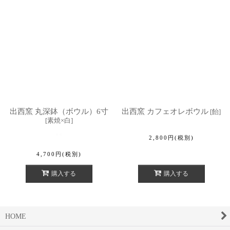
出西窯 丸深鉢（ボウル）6寸
出西窯 カフェオレボウル
[
飴
]
[
素焼×白
]
2,800
円
(税別)
4,700
円
(税別)
購入する
購入する
HOME