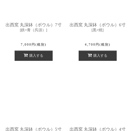
出西窯 丸深鉢（ボウル）7寸
出西窯 丸深鉢（ボウル）6寸
[
鉄×青（呉須）
]
[
黒×焼
]
7,000
円
(税別)
4,700
円
(税別)
購入する
購入する
出西窯 丸深鉢（ボウル）5寸
出西窯 丸深鉢（ボウル）4寸