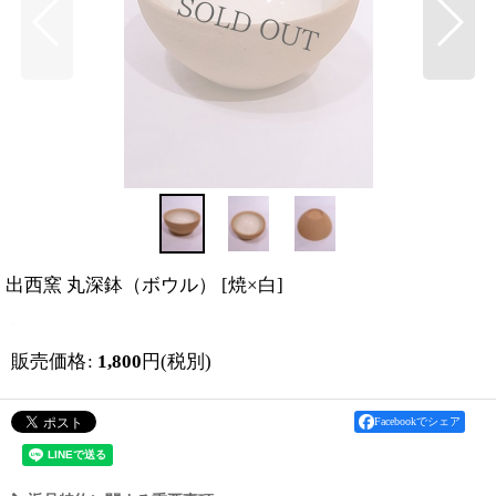
出西窯 丸深鉢（ボウル）
[
焼×白
]
販売価格
:
1,800
円
(税別)
Facebookでシェア