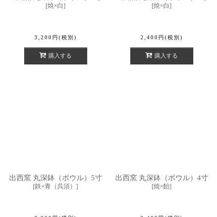
[
焼×白
]
[
焼×白
]
3,200
円
(税別)
2,400
円
(税別)
購入する
購入する
出西窯 丸深鉢（ボウル）5寸
出西窯 丸深鉢（ボウル）4寸
[
鉄×青（呉須）
]
[
焼×飴
]