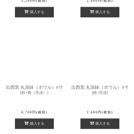
3,200
円
(税別)
2,400
円
(税別)
購入する
購入する
出西窯 丸深鉢（ボウル）6寸
出西窯 丸深鉢（ボウル）4寸
[
鉄×青（呉須）
]
[
鉄×呉須
]
4,700
円
(税別)
2,400
円
(税別)
購入する
購入する