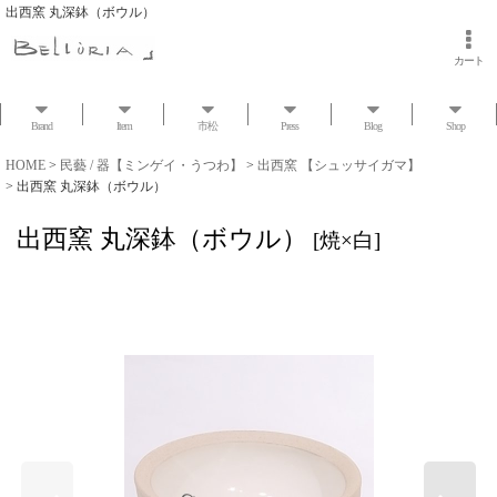
出西窯 丸深鉢（ボウル）
カート
Brand
Item
市松
Press
Blog
Shop
HOME
>
民藝 / 器【ミンゲイ・うつわ】
>
出西窯 【シュッサイガマ】
>
出西窯 丸深鉢（ボウル）
出西窯 丸深鉢（ボウル）
[
焼×白
]