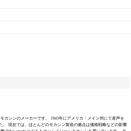
ドソーンモカシンのメーカーです。 1943年にアメリカ・メイン州にて産声を
た。 現在では、ほとんどのモカシン製造の拠点は価格戦略などの影響
made in U.S.A.のハンドソーンモカシンを貫いています。 今