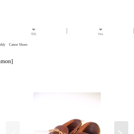
市松
Press
ddy Canoe Shoes
mmon
]