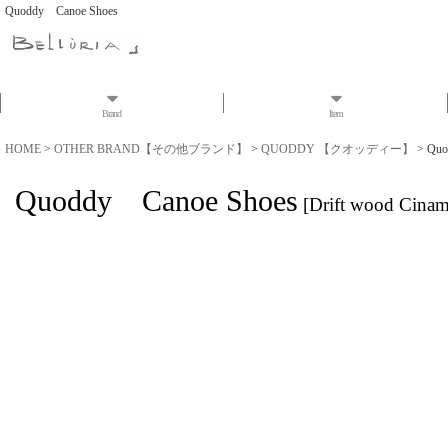
Quoddy Canoe Shoes
Brand
Item
HOME
>
OTHER BRAND【その他ブランド】
>
QUODDY 【クオッディー】
>
Quo
Quoddy Canoe Shoes
[
Drift wood Cina