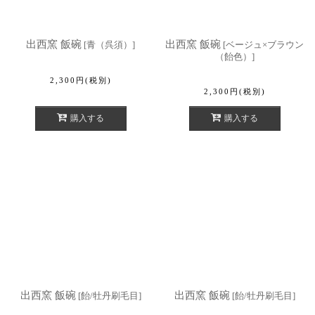
出西窯 飯碗
出西窯 飯碗
[
青（呉須）
]
[
ベージュ×ブラウン
（飴色）
]
2,300
円
(税別)
2,300
円
(税別)
購入する
購入する
出西窯 飯碗
出西窯 飯碗
[
飴/牡丹刷毛目
]
[
飴/牡丹刷毛目
]