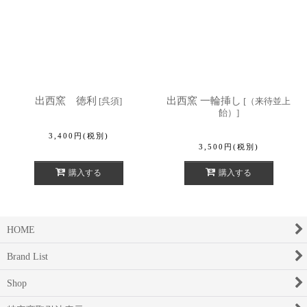
出西窯 徳利
出西窯 一輪挿し
[
呉須
]
[
（来待並上
飴）
]
3,400
円
(税別)
3,500
円
(税別)
購入する
購入する
HOME
Brand List
Shop