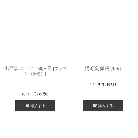
出西窯 コーヒー碗＋皿
湯町窯 飯碗
[
ブラウ
[
水玉
]
ン（飴色）
]
2,900
円
(税別)
4,800
円
(税別)
購入する
購入する