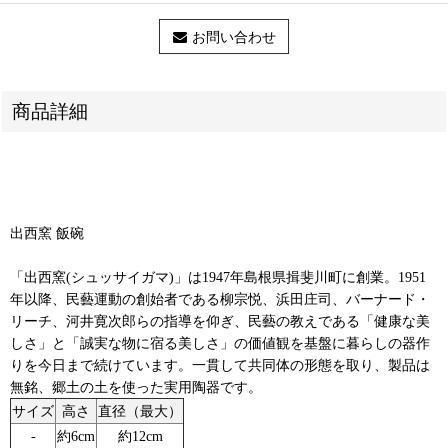
お問い合わせ
商品詳細
出西窯 飯碗
「出西窯(シュッサイガマ)」は1947年島根県揖斐川町に創業。1951
年以降、民藝運動の創始者である柳宗悦、浜田庄司、バーナード・
リーチ、河井寛次郎らの指導を仰ぎ、民藝の教えである「健康な美
しさ」と「誠実な物に宿る美しさ」の価値観を基盤に暮らしの器作
りを今日まで続けています。一貫して共同体の形態を取り、製品は
無銘、郷土の土を使った実用陶器です。
サイズ
高さ
直径（最大）
‐
約6cm
約12cm