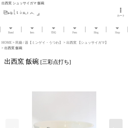
出西窯 シュッサイガマ 飯碗
カート
Brand
Item
市松
Press
Blog
Shop
HOME
>
民藝 / 器【ミンゲイ・うつわ】
>
出西窯 【シュッサイガマ】
>
出西窯 飯碗
出西窯 飯碗
[
三彩点打ち
]