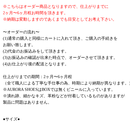
※こちらはオーダー商品となりますので、仕上がりまでに
2ヶ月〜6ヶ月程お時間を頂きます。
※納期は変動しますのであくまでも目安としてお考え下さい。
〜オーダーの流れ〜
(1)通常の購入と同様にカートに入れて頂き、ご購入の手続きを
お願い致します。
(2)代金のお振込みをして頂きます。
(3)お振込みの確認が出来た時点で、オーダーさせて頂きます。
(4)お仕上がり後の配送となります。
仕上がりまでの期間：2ヶ月〜6ヶ月程
（全て職人による丁寧な手仕事の為、時期により納期が異なります。
※AURORA SHOESはBOXでは無くビニールに入っています。
※潰れ跡、細かなキズ、革粉などが付着しているものがありますが
製品に問題はありません。
●サイズ●