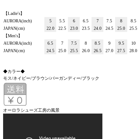
【Ladie's】
AURORA(inch)
5
5.5
6
6.5
7
7.5
8
8.5
JAPAN(cm)
22.0
22.5
23.0
23.5
24.0
24.5
25.0
25.5
【Men's】
AURORA(inch)
6.5
7
7.5
8
8.5
9
9.5
10
JAPAN(cm)
24.5
25.0
25.5
26.0
26.5
27.0
27.5
28.0
◆カラー◆
モス/ネイビー/ブラウン/バーガンディー/ブラック
オーロラシューズ工房の風景