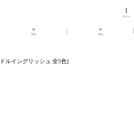
カート
Blog
Shop
ish ミドルイングリッシュ 全5色
]