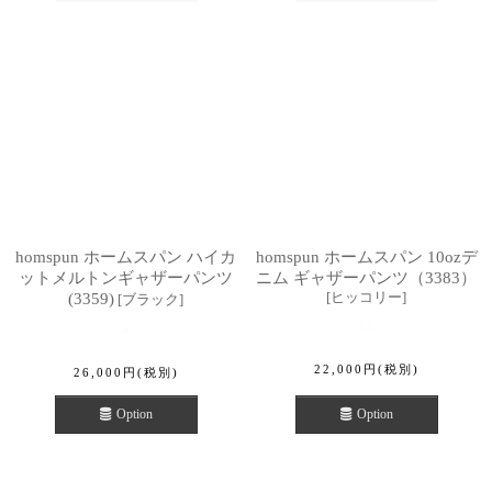
homspun ホームスパン ハイカ
homspun ホームスパン 10ozデ
ットメルトンギャザーパンツ
ニム ギャザーパンツ（3383）
[
ヒッコリー
]
(3359)
[
ブラック
]
22,000
円
(税別)
26,000
円
(税別)
Option
Option