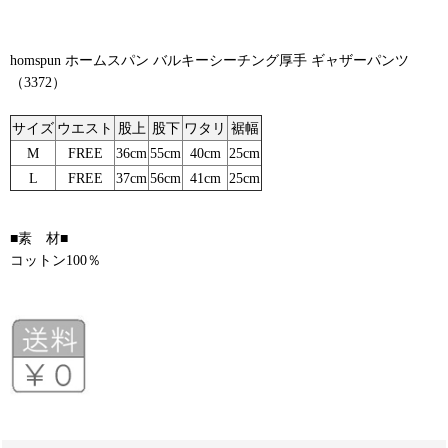
homspun ホームスパン バルキーシーチング厚手 ギャザーパンツ
（3372）
サイズ
ウエスト
股上
股下
ワタリ
裾幅
M
FREE
36cm
55cm
40cm
25cm
L
FREE
37cm
56cm
41cm
25cm
■素 材■
コットン100％