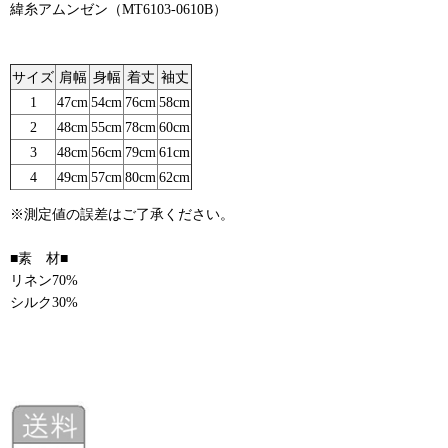
緯糸アムンゼン（MT6103-0610B）
サイズ
肩幅
身幅
着丈
袖丈
1
47cm
54cm
76cm
58cm
2
48cm
55cm
78cm
60cm
3
48cm
56cm
79cm
61cm
4
49cm
57cm
80cm
62cm
※測定値の誤差はご了承ください。
■素 材■
リネン70%
シルク30%