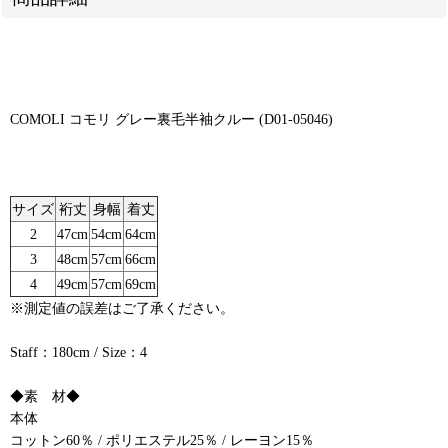
COMOLI コモリ グレー裏毛半袖クルー (D01-05046)
サイズ
裄丈
身幅
着丈
2
47cm
54cm
64cm
3
48cm
57cm
66cm
4
49cm
57cm
69cm
※測定値の誤差はご了承ください。
Staff：180cm / Size：4
◆素 材◆
本体
コットン60％ / ポリエステル25％ / レーヨン15％