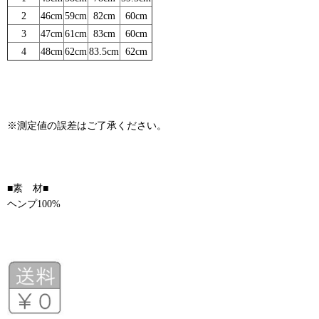
2
46cm
59cm
82cm
60cm
3
47cm
61cm
83cm
60cm
4
48cm
62cm
83.5cm
62cm
※測定値の誤差はご了承ください。
■素 材■
ヘンプ100%