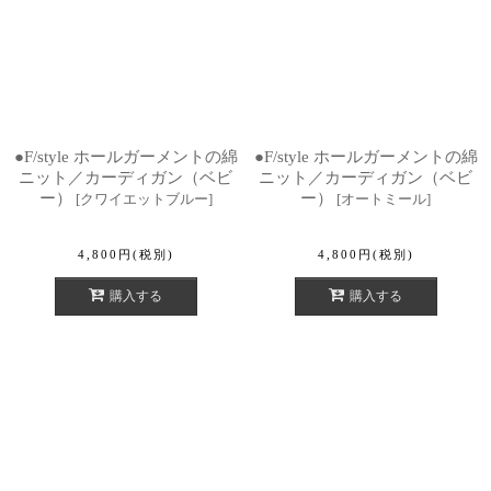
●F/style ホールガーメントの綿
●F/style ホールガーメントの綿
ニット／カーディガン（ベビ
ニット／カーディガン（ベビ
ー）
ー）
[
クワイエットブルー
]
[
オートミール
]
4,800
円
(税別)
4,800
円
(税別)
購入する
購入する