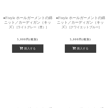
●F/style ホールガーメントの綿
●F/style ホールガーメントの綿
ニット／カーディガン（キッ
ニット／カーディガン（キッ
ズ）
ズ）
[
ライトグレー（杢）
]
[
クワイエットブルー
]
5,000
円
(税別)
5,000
円
(税別)
購入する
購入する