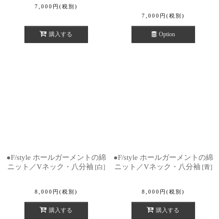
7,000
円
(税別)
7,000
円
(税別)
購入する
Option
●F/style ホールガーメントの綿
●F/style ホールガーメントの綿
ニット／Vネック・八分袖
ニット／Vネック・八分袖
[
白
]
[
青
]
8,000
円
(税別)
8,000
円
(税別)
購入する
購入する