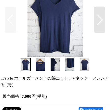
F/style ホールガーメントの綿ニット／Vネック・フレンチ
袖
[
青
]
販売価格
:
7,000
円
(税別)
Facebookでシェア