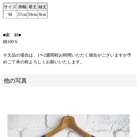
サイズ
身幅
着丈
袖丈
M
37cm
59cm
8cm
■素 材■
綿100％
※欠品の場合は、1〜2週間程お時間いただく場合がございますが予
めご了承の程よろしくお願いいたします。
他の写真