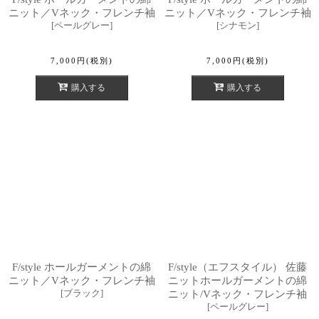
ニット／Vネック・フレンチ袖
ニット／Vネック・フレンチ袖
[
ペールグレー
]
[
シナモン
]
7,000
円
(税別)
7,000
円
(税別)
購入する
購入する
F/style ホールガーメントの綿
F/style（エフスタイル） 佐藤
ニット／Vネック・フレンチ袖
ニットホールガーメントの綿
[
ブラック
]
ニット/Vネック・フレンチ袖
[
ペールグレー
]