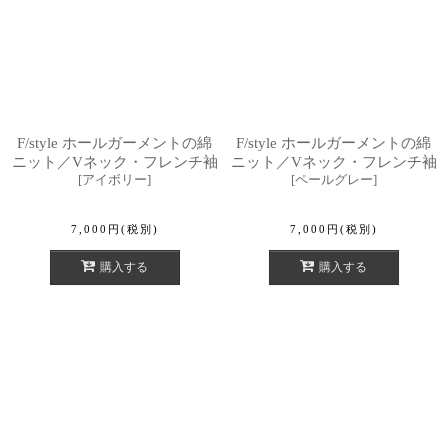
F/style ホールガーメントの綿
F/style ホールガーメントの綿
ニット／Vネック・フレンチ袖
ニット／Vネック・フレンチ袖
[
アイボリー
]
[
ペールグレー
]
7,000
円
(税別)
7,000
円
(税別)
購入する
購入する