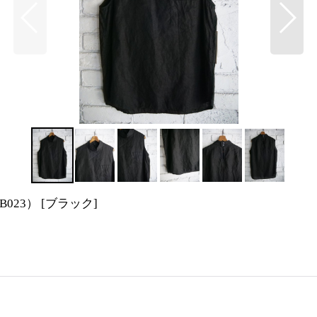
B023）
[
ブラック
]