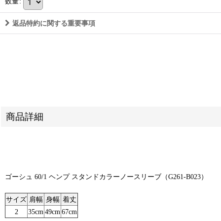
数量
:
返品特約に関する重要事項
商品詳細
ゴーシュ 60/1 ヘンプ スタンドカラーノースリーブ（G261-B023）
サイズ
肩幅
身幅
着丈
2
35cm
49cm
67cm