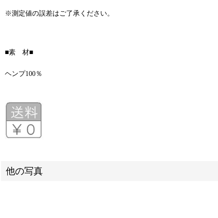
※測定値の誤差はご了承ください。
■素 材■
ヘンプ100％
他の写真