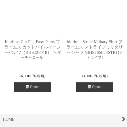
blurhms Cut Pile Easy Pants ブ
blurhms Stripe Military Shirt ブ
ラームス カットパイルイージ
ラームス ストライプミリタリ
ーパンツ（BHS22F018）
ーシャツ (BHS26S024STR)
[
ヘザ
[
ス
ーチャコール
]
トライプ
]
36,000
円
(税別)
33,000
円
(税別)
Option
Option
HOME