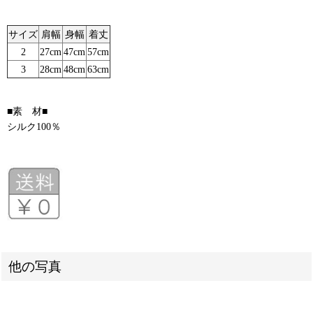
サイズ
肩幅
身幅
着丈
2
27cm
47cm
57cm
3
28cm
48cm
63cm
■素 材■
シルク100％
他の写真