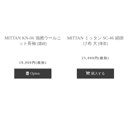
MITTAN KN-06 強撚ウールニ
MITTAN ミッタン SC-46 絹掛
ット長袖
け布 大
[
濃紺
]
[
薄茶
]
25,000
円
(税別)
19,000
円
(税別)
Option
購入する