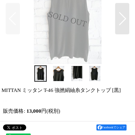
MITTAN ミッタン T-46 強撚絹紬糸タンクトップ
[
黒
]
販売価格
:
13,000
円
(税別)
Facebookでシェア