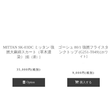
MITTAN SK-03DC ミッタン 強
ゴーシュ 80/1 強撚フライスタ
撚大麻綿スカート（草木濃
ンクトップ (G251-T049)
[
ホワ
イト
]
染）
[
藍（濃）
]
35,000
円
(税別)
9,000
円
(税別)
Option
購入する