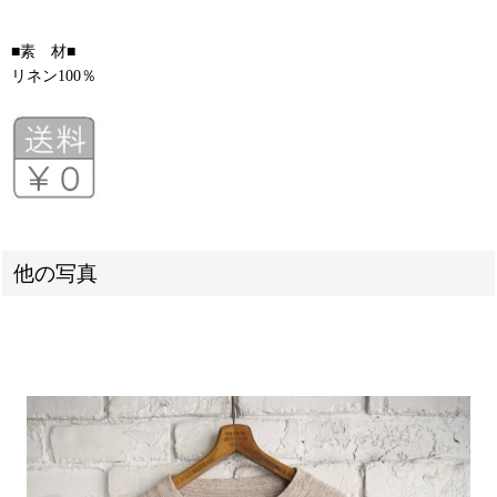
■素 材■
リネン100％
他の写真