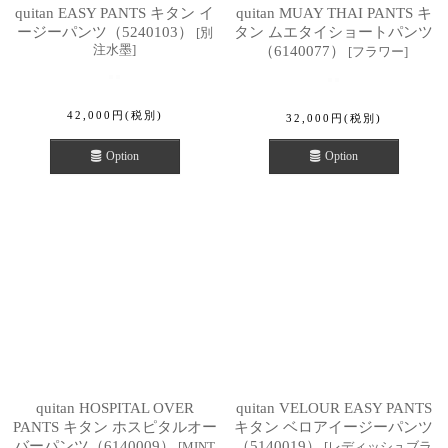
quitan EASY PANTS キタン イ
quitan MUAY THAI PANTS キ
ージーパンツ（5240103）
タン ムエタイショートパンツ
[
別
注水墨
]
（6140077）
[
フラワー
]
42,000
円
(税別)
32,000
円
(税別)
Option
Option
quitan HOSPITAL OVER
quitan VELOUR EASY PANTS
PANTS キタン ホスピタルオー
キタン ベロアイージーパンツ
バーパンツ（6140009）
（5140019）
[
MINT
[
レディッシュブラ