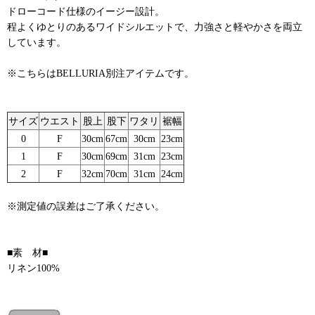
ドローコード仕様のイージー設計。
程よくゆとりのあるワイドシルエットで、力強さと軽やかさを両立
しています。
※こちらはBELLURIA別注アイテムです。
サイズ
ウエスト
股上
股下
ワタリ
裾幅
0
F
30cm
67cm
30cm
23cm
1
F
30cm
69cm
31cm
23cm
2
F
32cm
70cm
31cm
24cm
※測定値の誤差はご了承ください。
■素 材■
リネン100%