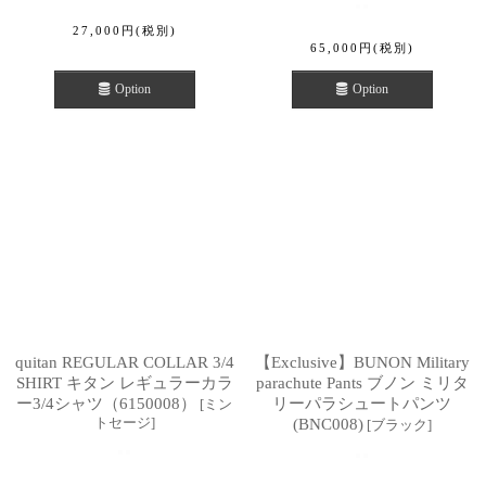
27,000
円
(税別)
65,000
円
(税別)
Option
Option
quitan REGULAR COLLAR 3/4
【Exclusive】BUNON Military
SHIRT キタン レギュラーカラ
parachute Pants ブノン ミリタ
ー3/4シャツ（6150008）
リーパラシュートパンツ
[
ミン
トセージ
]
(BNC008)
[
ブラック
]