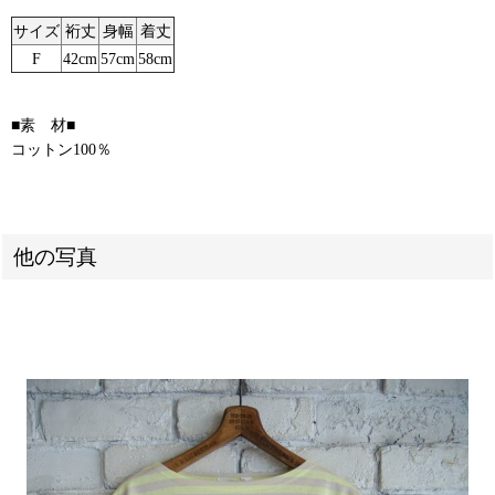
サイズ
裄丈
身幅
着丈
F
42cm
57cm
58cm
■素 材■
コットン100％
他の写真