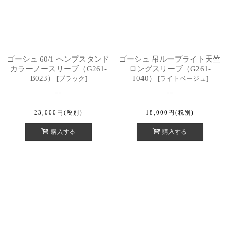
ゴーシュ 60/1 ヘンプスタンド
ゴーシュ 吊ループライト天竺
カラーノースリーブ（G261-
ロングスリーブ（G261-
B023）
T040）
[
ブラック
]
[
ライトベージュ
]
23,000
円
(税別)
18,000
円
(税別)
購入する
購入する