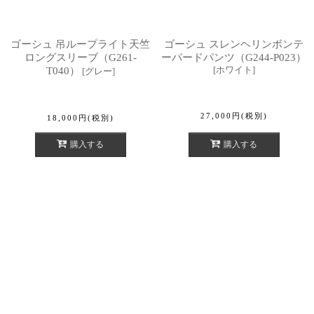
ゴーシュ 吊ループライト天竺
ゴーシュ スレンヘリンボンテ
ロングスリーブ（G261-
ーパードパンツ（G244-P023）
[
ホワイト
]
T040）
[
グレー
]
27,000
円
(税別)
18,000
円
(税別)
購入する
購入する