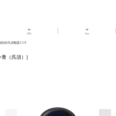
市松
Press
鉄砂呉須釉皿3.5寸
×青（呉須）
]