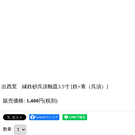
出西窯 縁鉄砂呉須釉皿3.5寸
[
鉄×青（呉須）
]
販売価格
:
1,400
円
(税別)
Facebookでシェア
数量
: