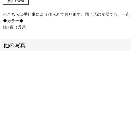
約10.5cm
※こちらは手仕事により作られております。同じ形の食器でも、一点
◆カラー◆
鉄×青（呉須）
他の写真