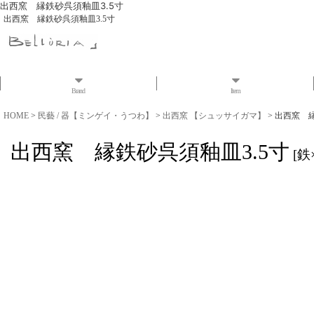
出西窯 縁鉄砂呉須釉皿3.5寸
出西窯 縁鉄砂呉須釉皿3.5寸
Brand
Item
HOME
>
民藝 / 器【ミンゲイ・うつわ】
>
出西窯 【シュッサイガマ】
>
出西窯 縁
出西窯 縁鉄砂呉須釉皿3.5寸
[
鉄