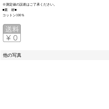
※測定値の誤差はご了承ください。
■素 材■
コットン100％
他の写真