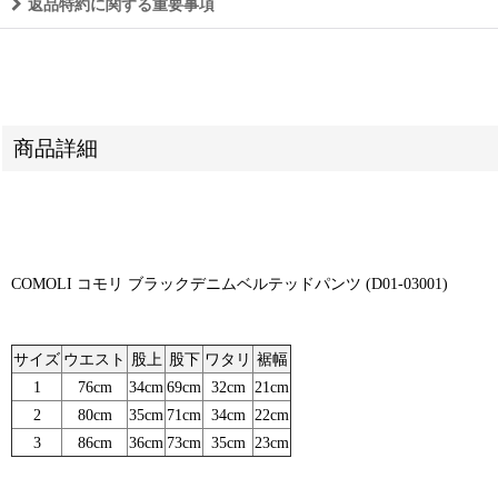
返品特約に関する重要事項
商品詳細
COMOLI コモリ ブラックデニムベルテッドパンツ (D01-03001)
サイズ
ウエスト
股上
股下
ワタリ
裾幅
1
76cm
34cm
69cm
32cm
21cm
2
80cm
35cm
71cm
34cm
22cm
3
86cm
36cm
73cm
35cm
23cm