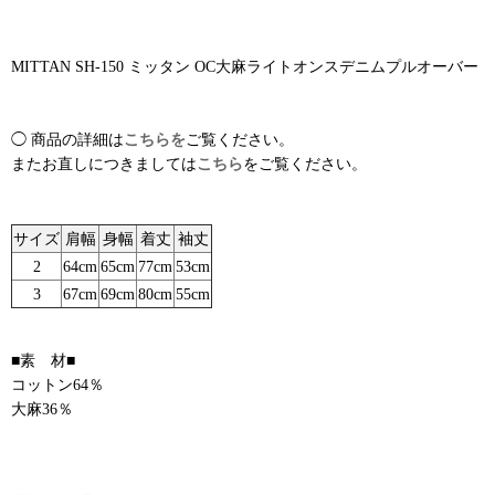
MITTAN SH-150 ミッタン OC大麻ライトオンスデニムプルオーバー
◯ 商品の詳細は
こちらを
ご覧ください。
またお直しにつきましては
こちら
をご覧ください。
サイズ
肩幅
身幅
着丈
袖丈
2
64cm
65cm
77cm
53cm
3
67cm
69cm
80cm
55cm
■素 材■
コットン64％
大麻36％