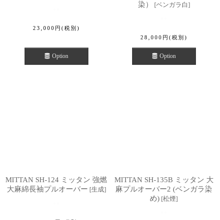
染）
[
ベンガラ白
]
23,000
円
(税別)
28,000
円
(税別)
Option
Option
MITTAN SH-124 ミッタン 強燃
MITTAN SH-135B ミッタン 大
大麻綿長袖プルオーバー
麻プルオーバー2 (ベンガラ染
[
生成
]
め)
[
松煙
]