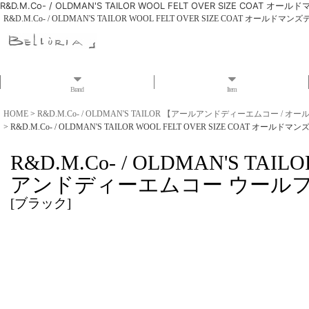
R&D.M.Co- / OLDMAN'S TAILOR WOOL FELT OVER SIZ
R&D.M.Co- / OLDMAN'S TAILOR WOOL FELT OVER SIZE CO
Brand
Item
HOME
>
R&D.M.Co- / OLDMAN'S TAILOR 【アールアンドディーエムコー /
>
R&D.M.Co- / OLDMAN'S TAILOR WOOL FELT OVER SIZE C
R&D.M.Co- / OLDMAN'S T
アンドディーエムコー ウールフ
[
ブラック
]