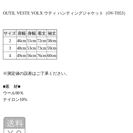
OUTIL VESTE VOLX ウティ ハンティングジャケット（OV-T053）
サイズ
肩幅
身幅
着丈
袖丈
2
46cm
51cm
72cm
58cm
3
48cm
53cm
73cm
59cm
4
49cm
56cm
76cm
60cm
※測定値の誤差はご了承ください。
■素 材■
ウール90％
ナイロン10%