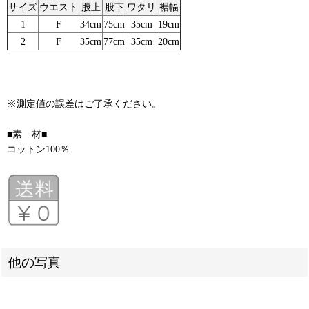
サイズ
ウエスト
股上
股下
ワタリ
裾幅
1
F
34cm
75cm
35cm
19cm
2
F
35cm
77cm
35cm
20cm
※測定値の誤差はご了承ください。
■素 材■
コットン100％
他の写真