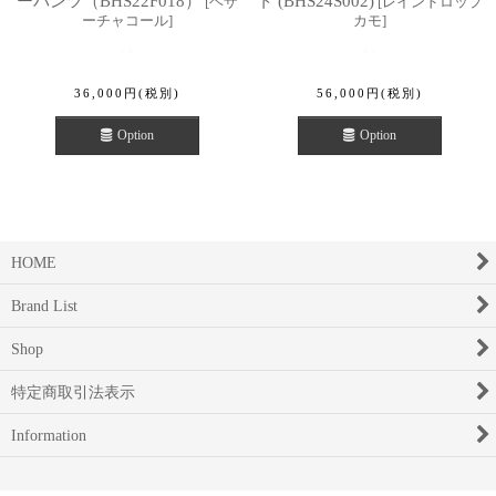
ーパンツ（BHS22F018）
ト (BHS24S002)
[
ヘザ
[
レインドロップ
ーチャコール
]
カモ
]
36,000
円
(税別)
56,000
円
(税別)
Option
Option
HOME
Brand List
Shop
特定商取引法表示
Information