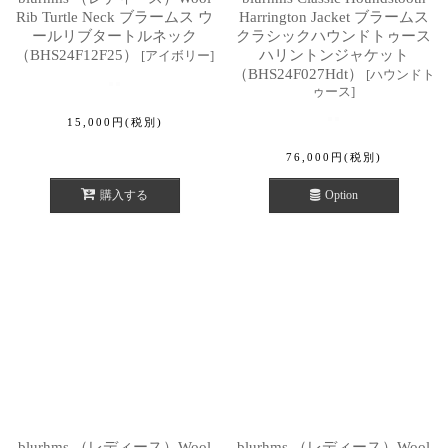
Rib Turtle Neck ブラームス ウ
Harrington Jacket ブラームス
ールリブタートルネック
クラシックハウンドトゥース
（BHS24F12F25）
ハリントンジャケット
[
アイボリー
]
（BHS24F027Hdt）
[
ハウンドト
ゥース
]
15,000
円
(税別)
76,000
円
(税別)
購入する
Option
blurhms （レディース）Wool
blurhms （レディース）Wool