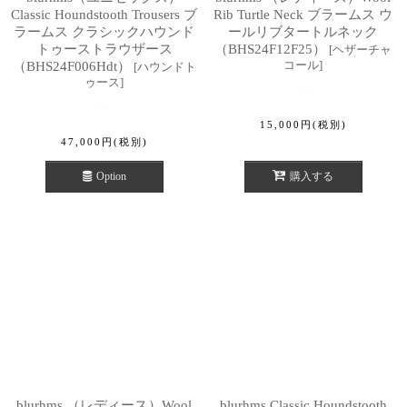
Classic Houndstooth Trousers ブ
Rib Turtle Neck ブラームス ウ
ラームス クラシックハウンド
ールリブタートルネック
トゥーストラウザース
（BHS24F12F25）
[
ヘザーチャ
コール
]
（BHS24F006Hdt）
[
ハウンドト
ゥース
]
15,000
円
(税別)
47,000
円
(税別)
Option
購入する
blurhms （レディース）Wool
blurhms Classic Houndstooth