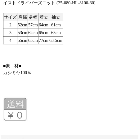
イストドライバーズニット (25-080-HL-8100-30)
サイズ
肩幅
身幅
着丈
袖丈
2
52cm
57cm
64cm
61cm
3
53cm
62cm
65cm
63cm
4
55cm
65cm
77cm
63.5cm
■素 材■
カシミヤ100％