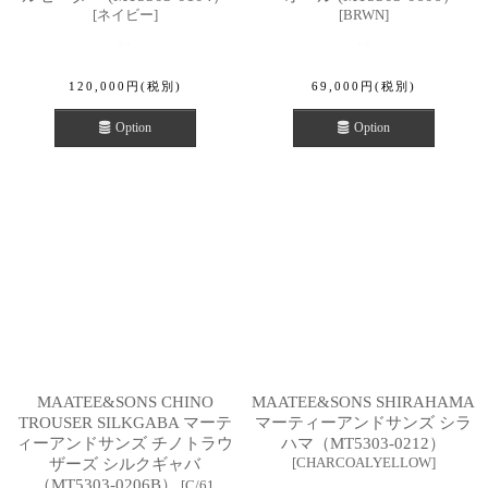
[
ネイビー
]
[
BRWN
]
120,000
円
(税別)
69,000
円
(税別)
Option
Option
MAATEE&SONS CHINO
MAATEE&SONS SHIRAHAMA
TROUSER SILKGABA マーテ
マーティーアンドサンズ シラ
ィーアンドサンズ チノトラウ
ハマ（MT5303-0212）
[
CHARCOALYELLOW
]
ザーズ シルクギャバ
（MT5303-0206B）
[
C/61