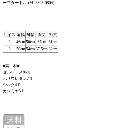
ーブタートル (MT5303-0804）
サイズ
肩幅
身幅
着丈
袖丈
2
46cm
50cm
67cm
61cm
3
50cm
54cm
67.5cm
62cm
■素 材■
セルロース86％
ポリウレタン7％
シルク4％
カシミヤ3％