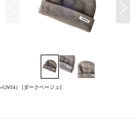
-GNT4）
[
ダークベージュ
]