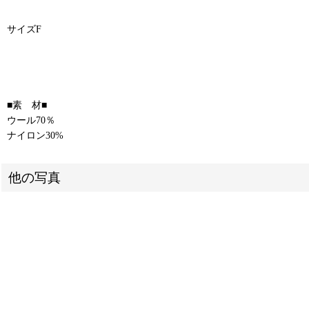
サイズF
■素 材■
ウール70％
ナイロン30%
他の写真