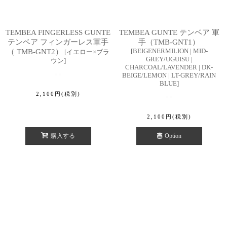
TEMBEA FINGERLESS GUNTE
TEMBEA GUNTE テンベア 軍
テンベア フィンガーレス軍手
手（TMB-GNT1）
[
BEIGENERMILION | MID-
（ TMB-GNT2）
[
イエロー×ブラ
GREY/UGUISU |
ウン
]
CHARCOAL/LAVENDER | DK-
BEIGE/LEMON | LT-GREY/RAIN
BLUE
]
2,100
円
(税別)
2,100
円
(税別)
購入する
Option