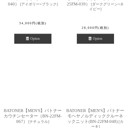
040）
25FM-039）
[
アイボリー×ブラック
]
[
ダークグリーン×ネ
イビー
]
34,000
円
(税別)
28,000
円
(税別)
Option
Option
BATONER【MEN'S】バトナー
BATONER【MEN'S】バトナー
カウチンセーター（BN-22FM-
モヘヤノルディッククルーネ
067）
ックニット(BN-22FM-048)
[
ナチュラル
]
[
カ
ーキ
]