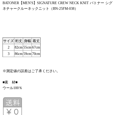
BATONER【MEN'S】SIGNATURE CREW NECK KNIT バトナー シグ
ネチャークルーネックニット（BN-25FM-038）
サイズ
裄丈
身幅
着丈
2
82cm
55cm
67cm
3
86cm
59cm
70cm
※測定値の誤差はご了承ください。
■素 材■
ウール100％