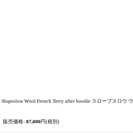
Slopeslow Wool French Terry after hoodie 
販売価格
:
87,000
円
(税別)