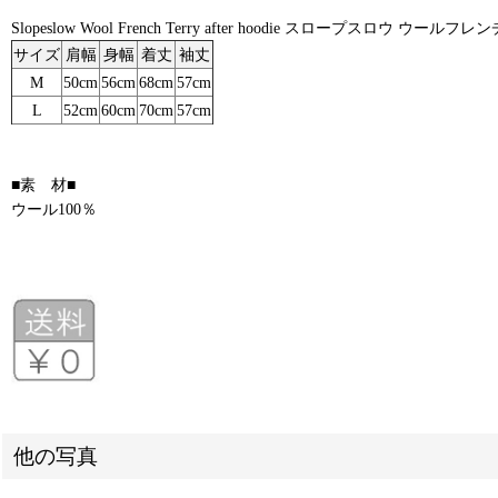
Slopeslow Wool French Terry after hoodie スロープスロウ ウ
サイズ
肩幅
身幅
着丈
袖丈
M
50cm
56cm
68cm
57cm
L
52cm
60cm
70cm
57cm
■素 材■
ウール100％
他の写真