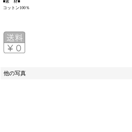
■素 材■
コットン100％
他の写真