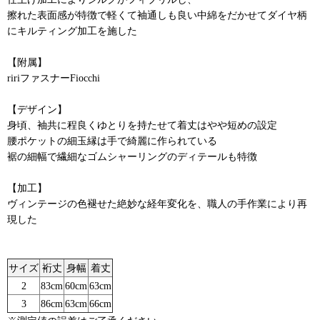
擦れた表面感が特徴で軽くて袖通しも良い中綿をだかせてダイヤ柄
にキルティング加工を施した
【附属】
ririファスナーFiocchi
【デザイン】
身頃、袖共に程良くゆとりを持たせて着丈はやや短めの設定
腰ポケットの細玉縁は手で綺麗に作られている
裾の細幅で繊細なゴムシャーリングのディテールも特徴
【加工】
ヴィンテージの色褪せた絶妙な経年変化を、職人の手作業により再
現した
サイズ
裄丈
身幅
着丈
2
83cm
60cm
63cm
3
86cm
63cm
66cm