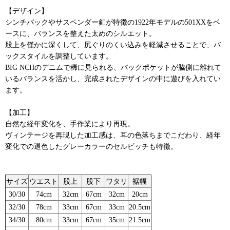
【デザイン】
シンチバックやサスペンダー釦が特徴の1922年モデルの501XXをベ
ースに、バランスを整えた太めのシルエット。
股上を僅かに深くして、尻ぐりのくい込みを軽減させることで、バ
ックスタイルを調整しています。
BIG NCHのデニムで稀に見られる、バックポケットが脇側に離れて
いるバランスを活かし、完成されたデザインの中に遊びを入れてい
ます。
【加工】
自然な経年変化を、手作業により再現。
ヴィンテージを再現した加工感は、耳の色落ちまでこだわり、経年
変化での退色したグレーカラーのセルビッチも特徴。
サイズ
ウエスト
股上
股下
ワタリ
裾幅
30/30
74cm
32cm
67cm
32cm
20cm
32/30
78cm
33cm
67cm
33cm
20.5cm
34/30
80cm
33cm
67cm
35cm
21.5cm