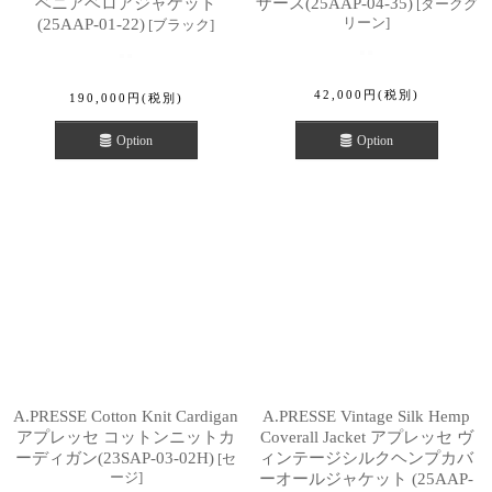
ベニアベロアジャケット
ザース(25AAP-04-35)
[
ダークグ
リーン
]
(25AAP-01-22)
[
ブラック
]
42,000
円
(税別)
190,000
円
(税別)
Option
Option
A.PRESSE Cotton Knit Cardigan
A.PRESSE Vintage Silk Hemp
アプレッセ コットンニットカ
Coverall Jacket アプレッセ ヴ
ーディガン(23SAP-03-02H)
ィンテージシルクヘンプカバ
[
セ
ージ
]
ーオールジャケット (25AAP-