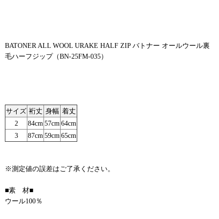
BATONER ALL WOOL URAKE HALF ZIP バトナー オールウール裏
毛ハーフジップ（BN-25FM-035）
サイズ
裄丈
身幅
着丈
2
84cm
57cm
64cm
3
87cm
59cm
65cm
※測定値の誤差はご了承ください。
■素 材■
ウール100％