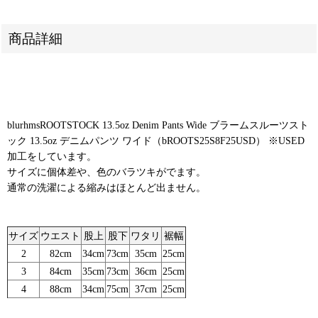
商品詳細
blurhmsROOTSTOCK 13.5oz Denim Pants Wide ブラームスルーツスト
ック 13.5oz デニムパンツ ワイド（bROOTS25S8F25USD） ※USED
加工をしています。
サイズに個体差や、色のバラツキがでます。
通常の洗濯による縮みはほとんど出ません。
サイズ
ウエスト
股上
股下
ワタリ
裾幅
2
82cm
34cm
73cm
35cm
25cm
3
84cm
35cm
73cm
36cm
25cm
4
88cm
34cm
75cm
37cm
25cm