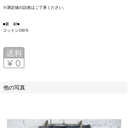
※測定値の誤差はご了承ください。
■素 材■
コットン100％
他の写真