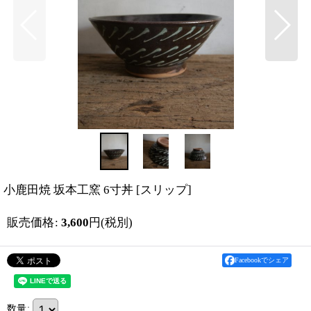
小鹿田焼 坂本工窯 6寸丼
[
スリップ
]
販売価格
:
3,600
円
(税別)
Facebookでシェア
数量
: