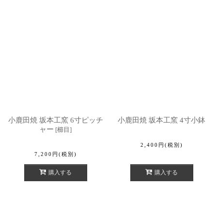
小鹿田焼 坂本工窯 6寸ピッチ
小鹿田焼 坂本工窯 4寸小鉢
ャー
[
櫛目
]
2,400
円
(税別)
7,200
円
(税別)
購入する
購入する