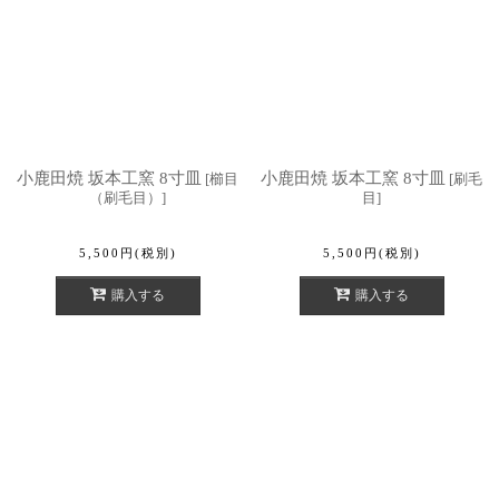
小鹿田焼 坂本工窯 8寸皿
小鹿田焼 坂本工窯 8寸皿
[
櫛目
[
刷毛
（刷毛目）
]
目
]
5,500
円
(税別)
5,500
円
(税別)
購入する
購入する