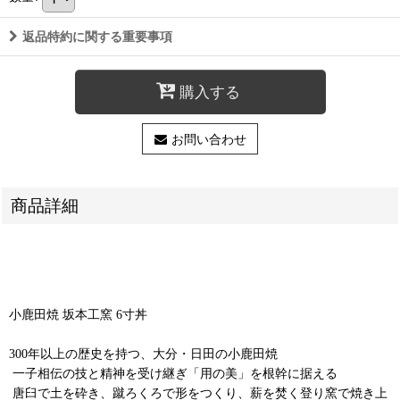
返品特約に関する重要事項
購入する
お問い合わせ
商品詳細
小鹿田焼 坂本工窯 6寸丼
300年以上の歴史を持つ、大分・日田の小鹿田焼
⁡ 一子相伝の技と精神を受け継ぎ「用の美」を根幹に据える
⁡ 唐臼で土を砕き、蹴ろくろで形をつくり、薪を焚く登り窯で焼き上