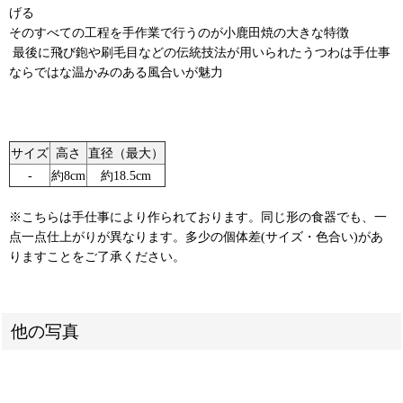
げる
そのすべての工程を手作業で行うのが小鹿田焼の大きな特徴
⁡ 最後に飛び鉋や刷毛目などの伝統技法が用いられたうつわは手仕事
ならではな温かみのある風合いが魅力 ⁡ ⁡
サイズ
高さ
直径（最大）
‐
約8cm
約18.5cm
※こちらは手仕事により作られております。同じ形の食器でも、一
点一点仕上がりが異なります。多少の個体差(サイズ・色合い)があ
りますことをご了承ください。
他の写真