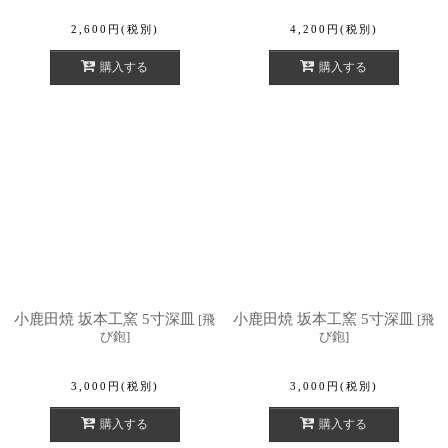
2,600
円
(税別)
4,200
円
(税別)
購入する
購入する
小鹿田焼 坂本工窯 5寸深皿
小鹿田焼 坂本工窯 5寸深皿
[
飛
[
飛
び鉋
]
び鉋
]
3,000
円
(税別)
3,000
円
(税別)
購入する
購入する