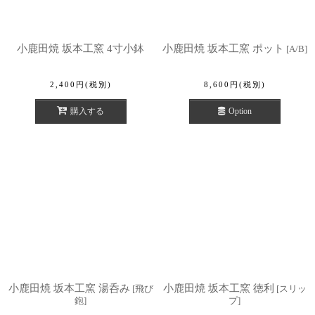
小鹿田焼 坂本工窯 4寸小鉢
小鹿田焼 坂本工窯 ポット
[
A/B
]
2,400
円
(税別)
8,600
円
(税別)
購入する
Option
小鹿田焼 坂本工窯 湯呑み
小鹿田焼 坂本工窯 徳利
[
飛び
[
スリッ
鉋
]
プ
]