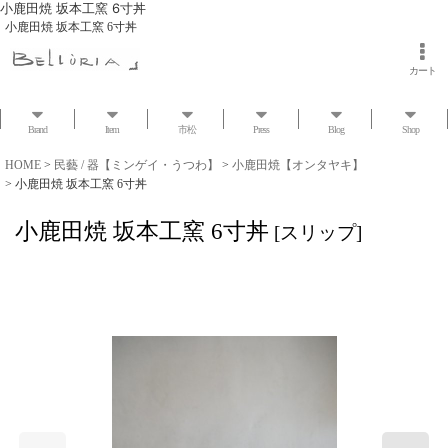
小鹿田焼 坂本工窯 6寸丼
小鹿田焼 坂本工窯 6寸丼
カート
Brand
Item
市松
Press
Blog
Shop
HOME
>
民藝 / 器【ミンゲイ・うつわ】
>
小鹿田焼【オンタヤキ】
>
小鹿田焼 坂本工窯 6寸丼
小鹿田焼 坂本工窯 6寸丼
[
スリップ
]