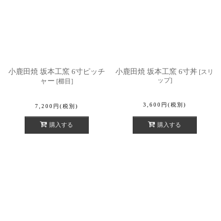
小鹿田焼 坂本工窯 6寸ピッチ
小鹿田焼 坂本工窯 6寸丼
[
スリ
ップ
]
ャー
[
櫛目
]
3,600
円
(税別)
7,200
円
(税別)
購入する
購入する