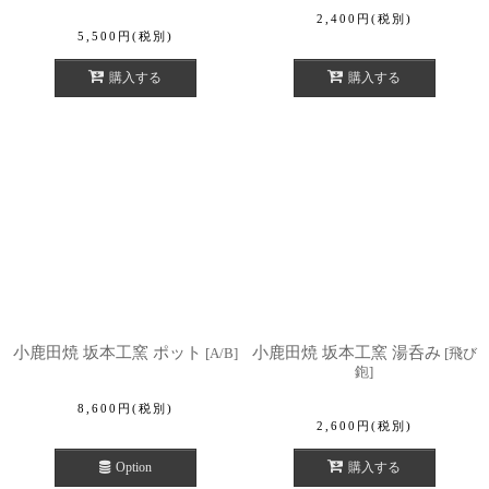
2,400
円
(税別)
5,500
円
(税別)
購入する
購入する
小鹿田焼 坂本工窯 ポット
小鹿田焼 坂本工窯 湯呑み
[
A/B
]
[
飛び
鉋
]
8,600
円
(税別)
2,600
円
(税別)
Option
購入する