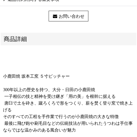
お問い合わせ
商品詳細
小鹿田焼 坂本工窯 ５寸ピッチャー
300年以上の歴史を持つ、大分・日田の小鹿田焼
⁡ 一子相伝の技と精神を受け継ぎ「用の美」を根幹に据える
⁡ 唐臼で土を砕き、蹴ろくろで形をつくり、薪を焚く登り窯で焼き上
げる
そのすべての工程を手作業で行うのが小鹿田焼の大きな特徴
⁡ 最後に飛び鉋や刷毛目などの伝統技法が用いられたうつわは手仕事
ならではな温かみのある風合いが魅力 ⁡ ⁡