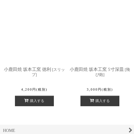
小鹿田焼 坂本工窯 徳利
小鹿田焼 坂本工窯 5寸深皿
[
スリッ
[
飛
プ
]
び鉋
]
4,200
円
(税別)
3,000
円
(税別)
購入する
購入する
HOME