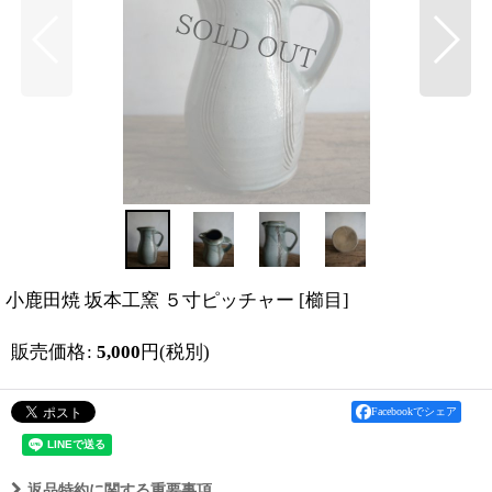
小鹿田焼 坂本工窯 ５寸ピッチャー
[
櫛目
]
販売価格
:
5,000
円
(税別)
Facebookでシェア
返品特約に関する重要事項