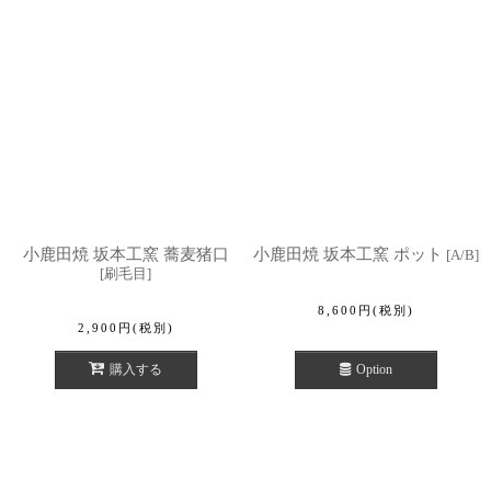
小鹿田焼 坂本工窯 蕎麦猪口
小鹿田焼 坂本工窯 ポット
[
A/B
]
[
刷毛目
]
8,600
円
(税別)
2,900
円
(税別)
購入する
Option