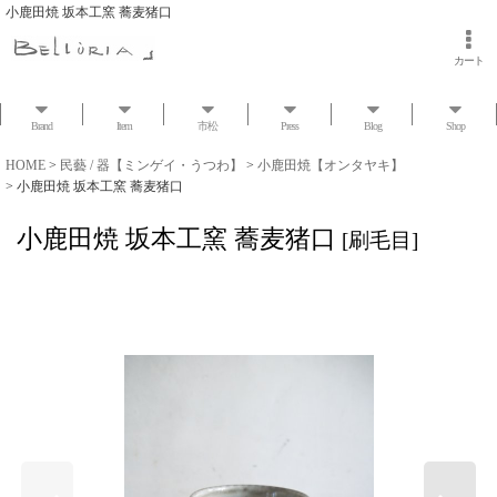
小鹿田焼 坂本工窯 蕎麦猪口
カート
Brand
Item
市松
Press
Blog
Shop
HOME
>
民藝 / 器【ミンゲイ・うつわ】
>
小鹿田焼【オンタヤキ】
>
小鹿田焼 坂本工窯 蕎麦猪口
小鹿田焼 坂本工窯 蕎麦猪口
[
刷毛目
]