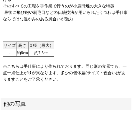
そのすべての工程を手作業で行うのが小鹿田焼の大きな特徴
⁡ 最後に飛び鉋や刷毛目などの伝統技法が用いられたうつわは手仕事
ならではな温かみのある風合いが魅力 ⁡ ⁡
サイズ
高さ
直径（最大）
‐
約8cm
約7.5cm
※こちらは手仕事により作られております。同じ形の食器でも、一
点一点仕上がりが異なります。多少の個体差(サイズ・色合い)があ
りますことをご了承ください。
他の写真