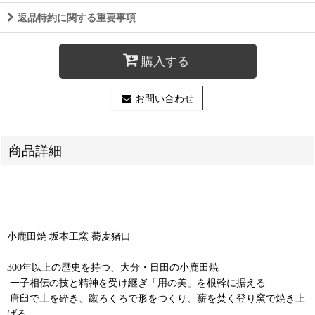
返品特約に関する重要事項
購入する
お問い合わせ
商品詳細
小鹿田焼 坂本工窯 蕎麦猪口
300年以上の歴史を持つ、大分・日田の小鹿田焼
⁡ 一子相伝の技と精神を受け継ぎ「用の美」を根幹に据える
⁡ 唐臼で土を砕き、蹴ろくろで形をつくり、薪を焚く登り窯で焼き上
げる