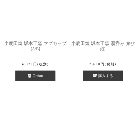
小鹿田焼 坂本工窯 マグカップ
小鹿田焼 坂本工窯 湯呑み
[
飛び
[
A/B
]
鉋
]
4,320
円
(税別)
2,600
円
(税別)
Option
購入する