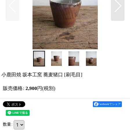
小鹿田焼 坂本工窯 蕎麦猪口
[
刷毛目
]
販売価格
:
2,900
円
(税別)
Facebookでシェア
数量
: