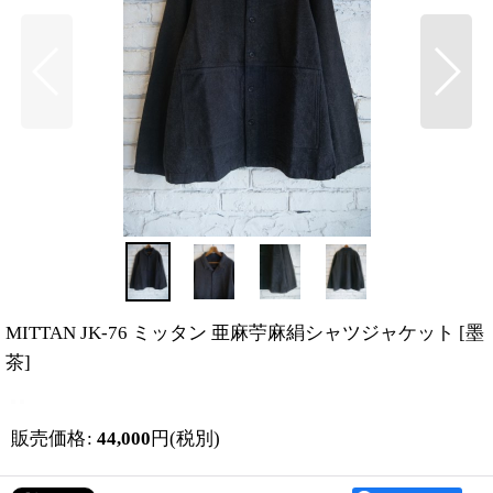
MITTAN JK-76 ミッタン 亜麻苧麻絹シャツジャケット
[
墨
茶
]
販売価格
:
44,000
円
(税別)