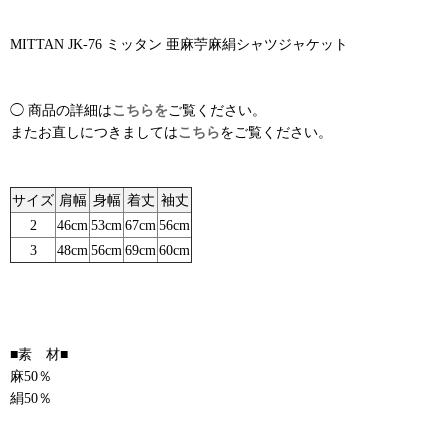
MITTAN JK-76 ミッタン 亜麻苧麻絹シャツジャケット
◯ 商品の詳細は
こちらを
ご覧ください。
またお直しにつきましては
こちら
をご覧ください。
サイズ
肩幅
身幅
着丈
袖丈
2
46cm
53cm
67cm
56cm
3
48cm
56cm
69cm
60cm
■素 材■
麻50％
絹50％