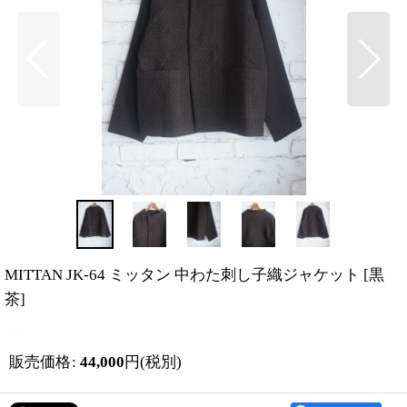
MITTAN JK-64 ミッタン 中わた刺し子織ジャケット
[
黒
茶
]
販売価格
:
44,000
円
(税別)