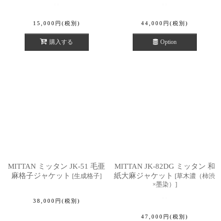
15,000
円
(税別)
44,000
円
(税別)
購入する
Option
MITTAN ミッタン JK-51 毛亜
MITTAN JK-82DG ミッタン 和
麻格子ジャケット
紙大麻ジャケット
[
生成格子
]
[
草木濃（柿渋
×墨染）
]
38,000
円
(税別)
47,000
円
(税別)