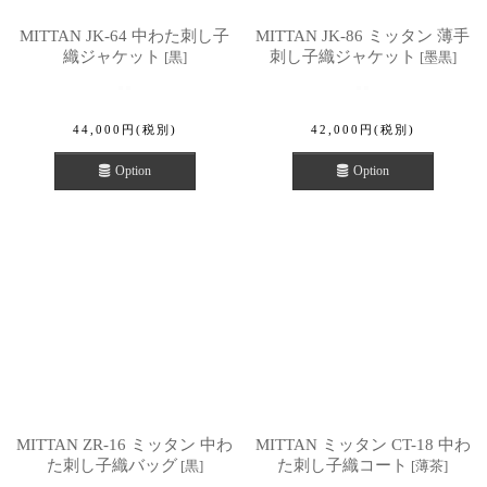
MITTAN JK-64 中わた刺し子
MITTAN JK-86 ミッタン 薄手
織ジャケット
刺し子織ジャケット
[
黒
]
[
墨黒
]
44,000
円
(税別)
42,000
円
(税別)
Option
Option
MITTAN ZR-16 ミッタン 中わ
MITTAN ミッタン CT-18 中わ
た刺し子織バッグ
た刺し子織コート
[
黒
]
[
薄茶
]