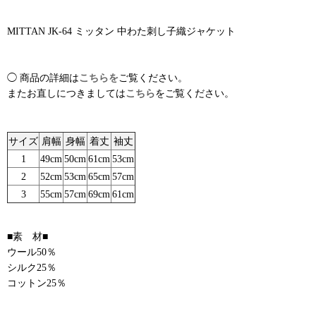
MITTAN JK-64 ミッタン 中わた刺し子織ジャケット
◯ 商品の詳細は
こちらを
ご覧ください。
またお直しにつきましては
こちら
をご覧ください。
サイズ
肩幅
身幅
着丈
袖丈
1
49cm
50cm
61cm
53cm
2
52cm
53cm
65cm
57cm
3
55cm
57cm
69cm
61cm
■素 材■
ウール50％
シルク25％
コットン25％